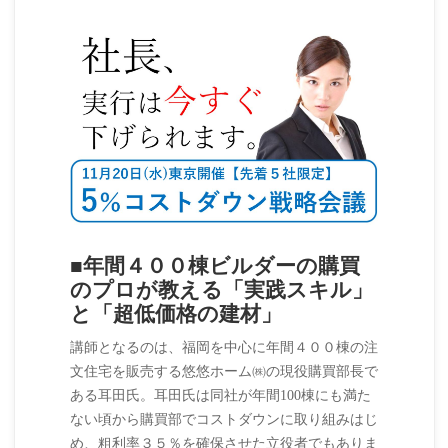
■年間４００棟ビルダーの購買
のプロが教える「実践スキル」
と「超低価格の建材」
講師となるのは、福岡を中心に年間４００棟の注
文住宅を販売する悠悠ホーム㈱の現役購買部長で
ある耳田氏。耳田氏は同社が年間100棟にも満た
ない頃から購買部でコストダウンに取り組みはじ
め、粗利率３５％を確保させた立役者でもありま