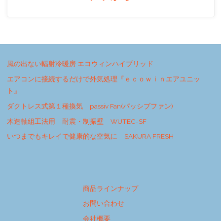
風の出ない輻射冷暖房 エコウィンハイブリッド
エアコンに接続するだけで外気処理『ｅｃｏｗｉｎエアユニッ
ト』
ダクトレス式第１種換気 passiv Fan(パッシブファン)
木造軸組工法用 耐震・制振壁 WUTEC-SF
いつまでもキレイで健康的な空気に SAKURA FRESH
商品ラインナップ
お問い合わせ
会社概要