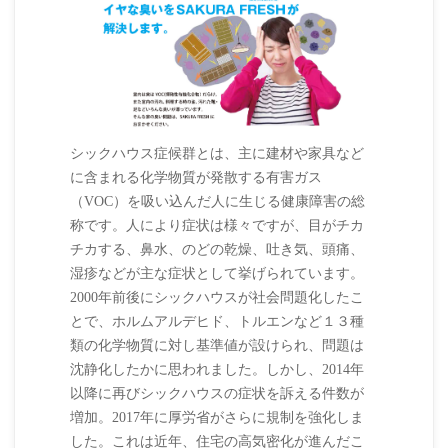
シックハウス症候群とは、主に建材や家具など
に含まれる化学物質が発散する有害ガス
（VOC）を吸い込んだ人に生じる健康障害の総
称です。人により症状は様々ですが、目がチカ
チカする、鼻水、のどの乾燥、吐き気、頭痛、
湿疹などが主な症状として挙げられています。
2000年前後にシックハウスが社会問題化したこ
とで、ホルムアルデヒド、トルエンなど１３種
類の化学物質に対し基準値が設けられ、問題は
沈静化したかに思われました。しかし、2014年
以降に再びシックハウスの症状を訴える件数が
増加。2017年に厚労省がさらに規制を強化しま
した。これは近年、住宅の高気密化が進んだこ