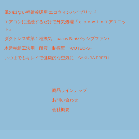
風の出ない輻射冷暖房 エコウィンハイブリッド
エアコンに接続するだけで外気処理『ｅｃｏｗｉｎエアユニッ
ト』
ダクトレス式第１種換気 passiv Fan(パッシブファン)
木造軸組工法用 耐震・制振壁 WUTEC-SF
いつまでもキレイで健康的な空気に SAKURA FRESH
商品ラインナップ
お問い合わせ
会社概要