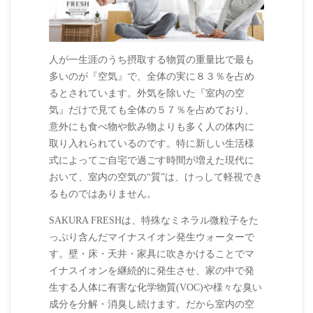
人が一生涯のうち摂取する物質の重量比で最も
多いのが『空気』で、全体の実に８３％を占め
るとされています。外気を除いた『室内の空
気』だけで見ても全体の５７％を占めており、
意外にも食べ物や飲み物よりも多く人の体内に
取り入れられているのです。特に新しい生活様
式によってご自宅で過ごす時間が増えた現代に
おいて、室内の空気の“質”は、けっして軽視でき
るものではありません。
SAKURA FRESHは、特殊なミネラル微粒子をた
っぷり含んだマイナスイオン発生ウォーターで
す。壁・床・天井・家具に吹きかけることでマ
イナスイオンを継続的に発生させ、家の中で発
生する人体に有害な化学物質(VOC)や様々な臭い
成分を分解・消臭し続けます。だから室内の空